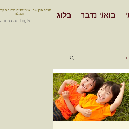
אפרת אורן אימון אישי לחיים ברחובות קרי
י
בוא/י נדבר
בלוג
ואשקלון
ebmaster Login
ם
אימון תעסוקתי