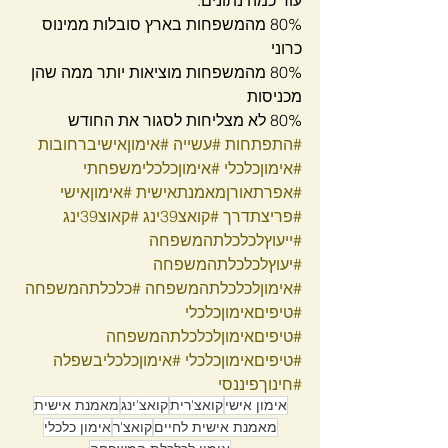
עוד כמה נתונים:
80% מהמשפחות בארץ סובלות ממינוס 
כרוני
80% מהמשפחות מוציאות יותר ממה שהן 
מכניסות
80% לא מצליחות לסגור את החודש
#התפתחות
#עשייה
#אימוןאישיברחובות
#אימוןכלכלי
#אימוןכלכלימשפחתי
#אפרתאורןמאמנתאישית
#אימוןאישי
#פריצתדרך
#קואצ39ינג
#קאוצ39ינג
#ייעוץלכלכלתהמשפחה
#יעוץלכלכלתהמשפחה
#אימוןלכלכלתהמשפחה
#כלכלתהמשפחה
#טיפיםאימוןכלכלי
#טיפיםאימוןלכלכלתהמשפחה
#טיפיםאימוןכלכלי
#אימוןכלכליבשפלה
#חינוךפיננסי
אימון אישי
קואצ'רית
קואצ'ינג
מאמנת אישית
מאמנת אישית לחיים
קואצ'ר
אימון כלכלי