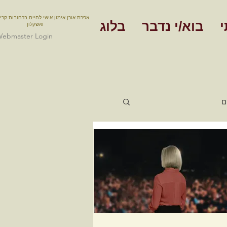
אפרת אורן אימון אישי לחיים ברחובות קרי
י
בוא/י נדבר
בלוג
ואשקלון
ebmaster Login
ם
אימון תעסוקתי