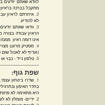
מתקבל בברכה בראיון ע
לא להודיע.
אינו דומה ראיון  ממנה
(ועדיף לא לאכול שום וא
5. טלפון נייד - כבוי או שקט, רטט רק יוציא אתכם מריכוז ויגרום לכם לא להתמקד בראיון ובמראיין.
שפת גוף:
היא מתאימה לא פחות.
2. ידיים- מומלץ לא לשלב ידיים אלא להניח אותם על הרגלים בצורה פתוחה .