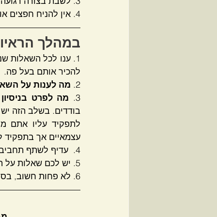
3. לשבת בצורה רגועה, לא להתנדנד לא להקפיץ רגל או יד, התנהגות כזו משדרת לחץ וחוסר ביטחון.
4. אין להניח חפצים או ידיים על שולחן המראיין ואין לגעת בחפצים המונחים עליו.
במהלך הראיון
להכיר אותם בעל פה.
2.
 מה לענות על השאל
3.
 מה לפרט בניסיון
עצמאיים אך בתפקיד לפ
4.  עדיף לשתף תחביבים אם לא נשאלתם.
5. יש לכם שאלות על התפקיד? על הדרישות? זה הזמן לשאול!
6. לא פחות חשוב, בסוף הראיון , לא לשכוח להודות למראיין ולהיפרד בנימוס.
מח