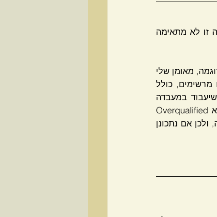
יש ללמוד על החברה או הארגון אליו אתם מנסים להתקבל, לפעמים תגלו שחברה זו לא מתאימה 
היכרות עם החברה תעזור לכם לענות תשובות "נכונות" על מנת להתקבל לעבודה. לדוגמה, מאומן שלי  
שהיה מועמד לתפקיד בדיקות סופיות של מוצר אלקטרו אופטי, הציג קורות חיים מרשימים, כולל 
תכונות מנהיגות עוד מהצבא, גילה בראיון עבודה שהחברה מחפשת בודק בלבד שיעבוד במעבדה 
בקומת מרתף ללא שאיפות קידום  וניהול, בדיקה צרה מראש הייתה מגלה לו שהוא Overqualified 
(בעל יכולות יתר) מדרישות התפקיד, כמובן שיש מקרים שתפקיד כזה חשוב לרזומה, ולכן אם נתכונן 