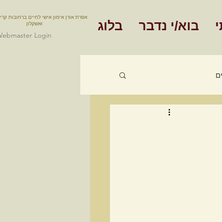
אפרת אורן אימון אישי לחיים ברחובות קרי
י
בוא/י נדבר
בלוג
ואשקלון
ebmaster Login
ם
אימון תעסוקתי