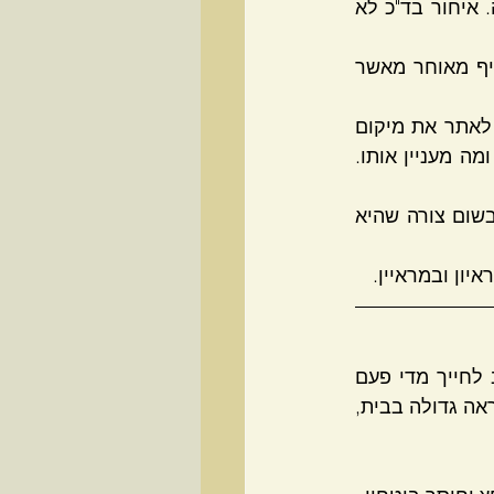
לוודא שאתם יודעים בדיוק לאן להגיע, קחו מקדם ביטחון , לפקקים ולמציאת חניה. איחור בד"כ לא 
2. איחרתם לראיון עבודה? יש להודיע ברגע הראשון שאתם מבינים שאיחרתם, עדיף מאוחר מאשר 
3. וודאו שאתם יודעים מה שם המראיין שלכם ומה תפקידו, כשהשם בידיכם תוכלו לאתר את מיקום 
הראיון עבודה בצורה מהירה. תפקיד המראיין יכול לעזור לכם להבין מה הידע שלו, ומה מעניין אותו. 
4. מסטיק מרענן מצויין לפני הראיון,  אבל מסטיק בראיון עצמו כמובן לא מקובל בשום צורה שהיא 
1. שדרו ביטחון עצמי, לדוגמה, דברו בקול רם וברור, תישירו מבט למראיין וחשוב לחייך מדי פעם  
בחדר האימון ובתרגילים השבועיים אנו מתרגלים זאת לא מעט, ניתן להתאמן מול מראה גדולה בבית, 