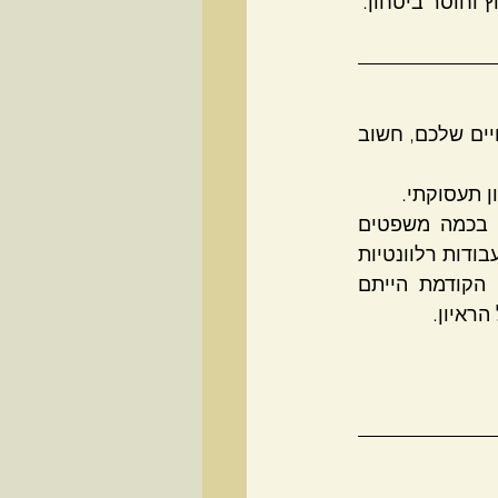
1. ענו לכל השאלות שנשאלתם, בחלק מהמקרים יבקשו מכם להסביר את קורות החיים שלכם, חשוב 
ון תעסוקתי.
זו הזדמנות שלכם לתמצת את הניסיון שלכם בכמה משפטים 
בודדים. בשלב הזה יש לספר על התפקידים האחרונים שלכם , התמקדו בחוזקות ובעבודות רלוונטיות 
לתפקיד עליו אתם מתמודדים. אם אתם מתמודדים על תפקיד ניהולי ובעבודה הקודמת הייתם 
הראיון.