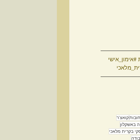
#אימון_אישי
ית_מלאכי
ון אישי , טיפים 
לציון , אימון 
מלאכי , אימון 
חובות
קואצ'ר
 באשקלון
קי בקרית מלאכי
בודה