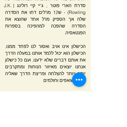
סדרת הארי פוטר , ג'יי קיי רולינג (J.K. 
Rowling) - ש12 מו"לים דחו את הסדרה 
שלה אך הספיק מו"ל אחד שהוצא את 
הסדרה שהפכה למהפיכה בספרות 
הפנטאסיה.
הכישלון אינו אויב ואסור לנו לפחד ממנו, 
הכישלון הוא יכול ללמד אותנו במעלה הדרך 
את אותם דברים שלא ידענו, ועם כל כישלון 
אנחנו יוצאים מאיזור הנוחות ומתקרבים 
יותר ויותר להצלחה ופריצת הדרך שאליה 
אנחנו שואפים וחולמים
רוצים להצליח? 
מוזמנים לסדרת פגישות אימון שיובילו 
אתכם להגשמת המטרות שלכם בחיים