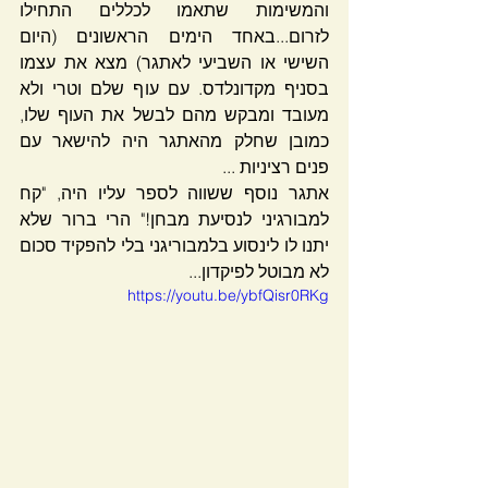
והמשימות שתאמו לכללים התחילו 
לזרום...באחד הימים הראשונים (היום 
השישי או השביעי לאתגר) מצא את עצמו 
בסניף מקדונלדס. עם עוף שלם וטרי ולא 
מעובד ומבקש מהם לבשל את העוף שלו, 
כמובן שחלק מהאתגר היה להישאר עם 
פנים רציניות ...
אתגר נוסף ששווה לספר עליו היה, "קח 
למבורגיני לנסיעת מבחן!" הרי ברור שלא 
יתנו לו לינסוע בלמבוריגני בלי להפקיד סכום 
לא מבוטל לפיקדון...
https://youtu.be/ybfQisr0RKg