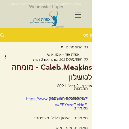
אפרת אורן אימון אישי לחיים ברחובות קרית מלאכי ואשקלון
Webmaster Login
פוסט
כל המאמרים
אפרת אורן - אימון אישי
כל המאמרים
18 ביולי 2021
זמן קריאה 2 דקות
Caleb Meakins - מומחה
אימון אישי במעגל השנה
לכישלון
אירועים
עודכן:
21 ביולי 2021
המלצות
ייעוץ לכלכלת המשפחה
https://www.youtube.com/watch?
v=FEYszeGAHaE
מאמרים
מאמרים - אימון כלכלי משפחתי
מאמרים אימון אישי