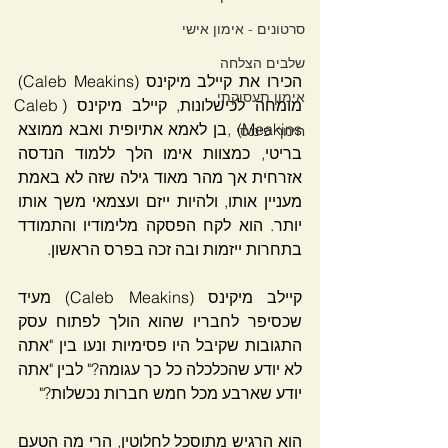
סרטונים - אימון אישי
שלבים הצלחה
הכירו את קיילב מיקינס (Caleb Meakins) 
אימון תעסוקתי
מומחה לכישלונות, קיילב מיקינס (Caleb 
Meakins) ,בן לאמא אתיופית ואבא ממוצא 
חינוך פיננסי
בריטי, כמצוות אימו הלך ללמוד הנדסה 
אזרחית אך מהר מאוד גילה שזה לא באמת 
מעניין אותו, ולהיות ייזם ועצמאי משך אותו 
יותר. הוא לקח הפסקה מלימודיו והתמודד 
בתחרות ייזמות ובה זכה בפרס הראשון.
קיילב מיקינס (Caleb Meakins) מעיד 
שכסיפר לחבריו שהוא הולך לפתוח עסק 
התגובות שקיבל היו פסימיות ונעו בין "אתה 
לא יודע שהכלכלה כל כך עגומה?" לבין "אתה 
יודע שארבע מכל חמש חברות נכשלות?"
הוא הרגיש מתוסכל לחלוטין, הרי מה הטעם 