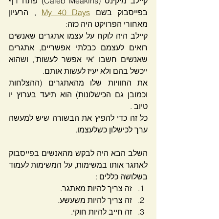
קיילב מיקינס (Caleb Meakins) פתח דף 
בפייסבוק בשם 
My 40 Days
 , הרעיון 
מאחורי הפרויקט היה כזה:
קיילב היה לוקח על עצמו אתגרים שאנשים 
רואים לעצמם כבלתי אפשריים, אתגרים 
שאנשים חשבו 'אי אפשר לעשות', ושהוא 
ייכשל בהם ולא יעיז לעשות אותם. 
את החוויות שלו מהאתגרים (ההצלחות 
וכמובן גם הכישלונות) הוא תיעד בערוץ יו 
טיוב .
כל זה כדי להפיץ את הבשורה שיש למעשה 
ערך לכישלון כשלעצמו.
השלב הבא היה לבקש מהאנשים בפייסבוק 
לאתגר אותו במשימות, על המשימות לעמוד 
בשלושה כללים :
זה צריך להיות מאתגר.
זה צריך להיות משעשע.
זה חייב להיות חוקי.