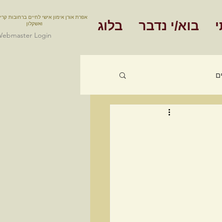
אפרת אורן אימון אישי לחיים ברחובות קרי
י
בוא/י נדבר
בלוג
ואשקלון
ebmaster Login
ם
אימון תעסוקתי