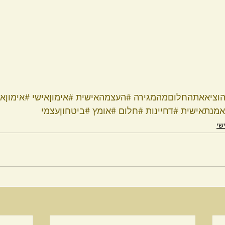
וציאאתהחלוםמהמגירה
#העצמהאישית
#אימוןאישי
#אימוןא
אמנתאישית
#דחיינות
#חלום
#אומץ
#ביטחוןעצמי
שי