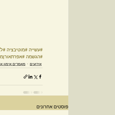
#עשייה
#מוטיבציה
#לה
#הגשמה
#אפרתאורןמ
אירועים
מאמרים אימון אי
פוסטים אחרונים