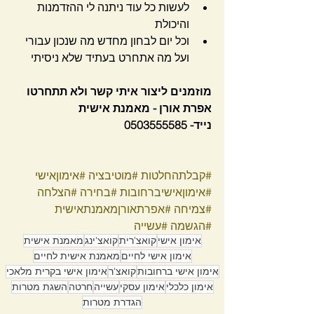
לעשות כל עוד ניתנה לי ההזדמנות 
והיכולת
וכל יום לבחון מחדש מה שנכון עבורי 
ועל מה אתחרט בעתיד שלא ניסיתי
מוזמנים ליצור איתי קשר ולא תתחרטו
אפרת אורן - מאמנת אישית 
נייד- 0503555585
#קבלתהחלטות
#מוטיבציה
#אימוןאישי
#אימוןאישיברחובות
#בחירה
#הצלחה
#צמיחה
#אפרתאורןמאמנתאישית
#הגשמה
#עשייה
אימון אישי
קואצ'רית
קואצ'ינג
מאמנת אישית
אימון אישי לחיים
מאמנת אישית לחיים
אימון אישי ברחובות
קואצ'ר
אימון אישי בקרית מלאכי
אימון כלכלי
אימון עסקי
עשייה
חרטה
השגת מטרות
הגדרת מטרות