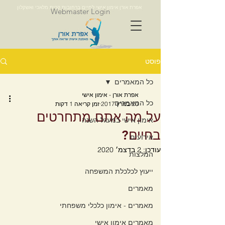
אפרת אורן אימון אישי לחיים ברחובות קרית מלאכי ואשקלון
Webmaster Login
פוסט
כל המאמרים
אפרת אורן - אימון אישי
כל המאמרים
20 במרץ 2017
זמן קריאה 1 דקות
על מה אתם מתחרטים
אימון אישי במעגל השנה
בחיים?
אירועים
עודכן:
2 בדצמ׳ 2020
המלצות
ייעוץ לכלכלת המשפחה
מאמרים
מאמרים - אימון כלכלי משפחתי
מאמרים אימון אישי