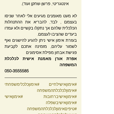
אינטגריטי, פרשן-שחקן ועוד).
לא מעט מאומנים מגיעים אלי לאחר שניסו 
בעצמם , לבד, להבריא את ההתנהלות 
הכלכלית שלהם אך נתקלו בקשיים ולא עמדו 
ביעדים שהציבו לעצמם.
בעזרת אימון אישי ניתן להגיע להישגים ואף 
לשמור עליהם, מזמינה אתכם לקביעת 
פגישת אבחון מפילת אסימונים
אפרת אורן מאמנת אישית לכלכלת 
המשפחה
050-3555585
#אימוןאישילחיים
#אימוןכלכלימשפחתי
#אימוןלכלכלתהמשפחה
#אימוןאישיברחובות
#אימוןאישי
#אימוןאישיבשפלה
#טיפיםאימוןלכלכלתהמשפחה