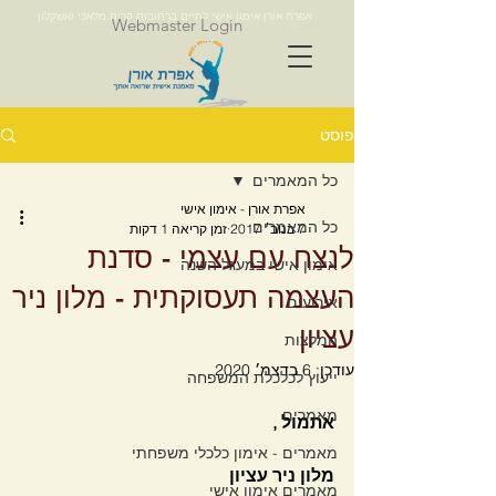
אפרת אורן אימון אישי לחיים ברחובות קרית מלאכי ואשקלון
Webmaster Login
פוסט
כל המאמרים
אפרת אורן - אימון אישי
כל המאמרים
7 בנוב׳ 2017
זמן קריאה 1 דקות
לנצח עם עצמי - סדנת
אימון אישי במעגל השנה
העצמה תעסוקתית - מלון ניר
אירועים
עציון
המלצות
עודכן:
6 בדצמ׳ 2020
ייעוץ לכלכלת המשפחה
מאמרים
אתמול , 
מאמרים - אימון כלכלי משפחתי
מלון ניר עציון 
מאמרים אימון אישי