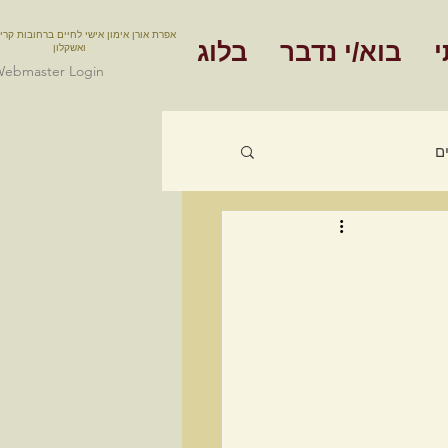
אפרת אורן אימון אישי לחיים ברחובות קרי
י
בוא/י נדבר
בלוג
ואשקלון
ebmaster Login
ם
אימון תעסוקתי