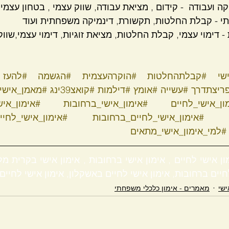
ה ועבודה  - קידום , מציאת עבודה, שווק עצמי , בטחון עצמי ו
י - קבלת החלטות, תקשורת, דינמיקה משפחתית ועוד  
ת - דימוי עצמי, קבלת החלטות, מציאת זוגיות, דימוי עצמי,שווק
שי
#קבלתהחלטות
#הוקרהעצמית
#הגשמה
#להעז
ריצתדרך
#עשייה
#אומץ
#דילמות
#קואצ39ינג
#מאמן_אישי
ון_אישי_לחיים
#אימון_אישי_ברחובות
#אימון_אי
#אימון_אישי_לחיים_ברחובות
#אימון_אישי_לחי
#למי_אימון_אישי_מתאים
חיים ברחובות, אימון אישי לחיים באשקלון, אימון אישי לחיי
ישי
מאמרים - אימון כלכלי משפחתי