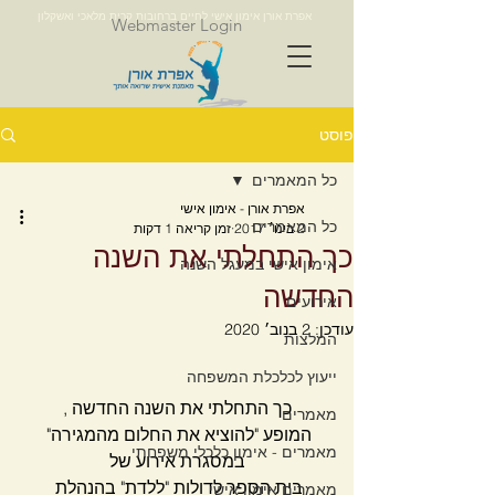
אפרת אורן אימון אישי לחיים ברחובות קרית מלאכי ואשקלון
Webmaster Login
פוסט
כל המאמרים
אפרת אורן - אימון אישי
כל המאמרים
2 בינו׳ 2017
זמן קריאה 1 דקות
כך התחלתי את השנה
אימון אישי במעגל השנה
החדשה
אירועים
עודכן:
2 בנוב׳ 2020
המלצות
ייעוץ לכלכלת המשפחה
​כך התחלתי את השנה החדשה ,
מאמרים
המופע "להוציא את החלום מהמגירה" 
מאמרים - אימון כלכלי משפחתי
במסגרת אירוע של
בית הספר לדולות "ללדת" בהנהלת 
מאמרים אימון אישי