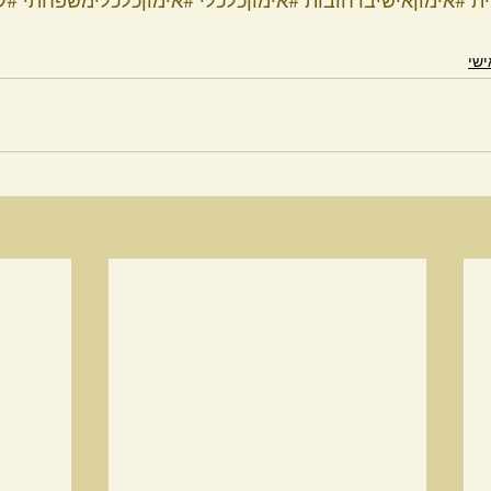
ת
#אימוןאישיברחובות
#אימוןכלכלי
#אימוןכלכלימשפחתי
#קוא
ישי