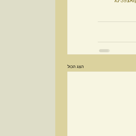
צ39ינג
הצג הכול