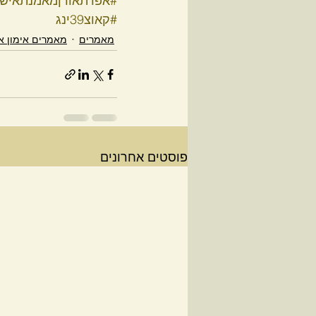
#אפרתאורןמאמנתאישי
#קאוצ39ינג
מאמרים
מאמרים אימון א
פוסטים אחרונים