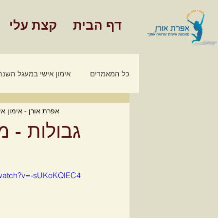
דף הבית
קצת עלי
כל המאמרים
אימון אישי במעגל השנה
אפרת אורן - אימון אי
מאמרים - אימון כלכלי משפחתי
גבולות - 
חינוך פיננסי
/watch?v=-sUKoKQlEC4