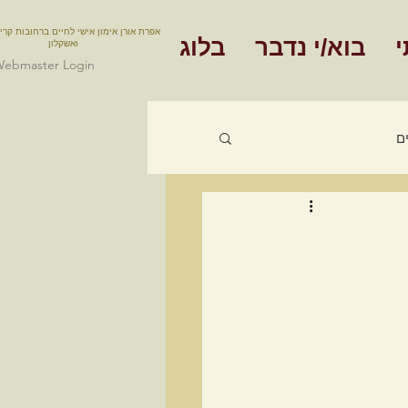
אפרת אורן אימון אישי לחיים ברחובות קרי
י
בוא/י נדבר
בלוג
ואשקלון
ebmaster Login
ם
אימון תעסוקתי