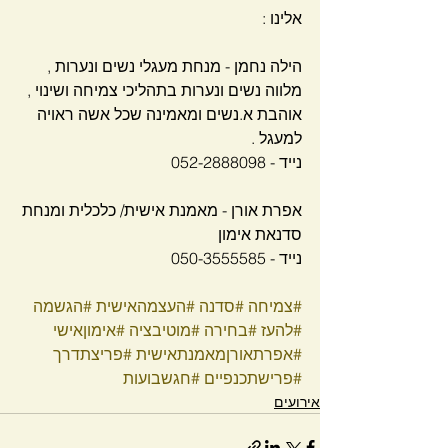
אלינו :
הילה נחמן - מנחת מעגלי נשים ונערות , 
מלווה נשים ונערות בתהליכי צמיחה ושינוי ,
אוהבת א.נשים ומאמינה שכל אשה ראויה 
למעגל .
נייד - 052-2888098
אפרת אורן - מאמנת אישית/ כלכלית ומנחת 
סדנאת אימון 
נייד - 050-3555585
#צמיחה
#סדנה
#העצמהאישית
#הגשמה
#להעז
#בחירה
#מוטיבציה
#אימוןאישי
#אפרתאורןמאמנתאישית
#פריצתדרך
#פרישתכנפיים
#חגשבועות
אירועים