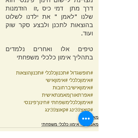
מצויינת ליישום חינוך פיננסי הוא 
דרך מתן  דמי כיס ,זו  הזדמנות 
שלנו "לאמן " את ילדנו לשלוט 
בהוצאות לתכנן ולבצע סקר שוק 
ועוד.
טיפים אלו ואחרים נלמדים 
בתהליך אימון כלכלי משפחתי 
#חופשגדול
#תכנוןכלכלי
#תכנוןהוצאות
#אימוןכלכלי
#אימוןאישי
#אימוןאישיברחובות
#אפרתאורןמאמנתאישית
#אימוןכלכלימשפחתי
#חינוךפיננסי
#קואצ39ינג
#קאוצ39ינג
מאמרים
מאמרים - אימון כלכלי משפחתי