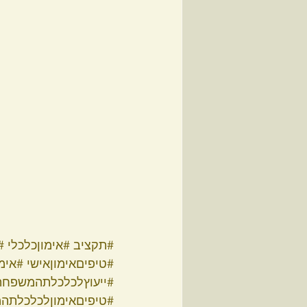
#תקציב
#אימוןכלכלי
#
#טיפיםאימוןאישי
#אימ
#ייעוץלכלכלתהמשפחה
#טיפיםאימוןלכלכלתה