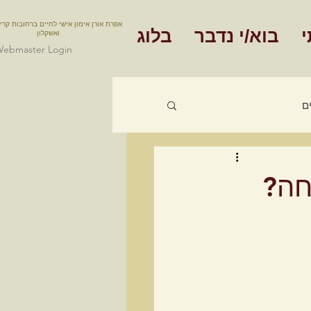
אפרת אורן אימון אישי לחיים ברחובות קרי
י
בוא/י נדבר
בלוג
ואשקלון
ebmaster Login
ם
אימון תעסוקתי
חה?