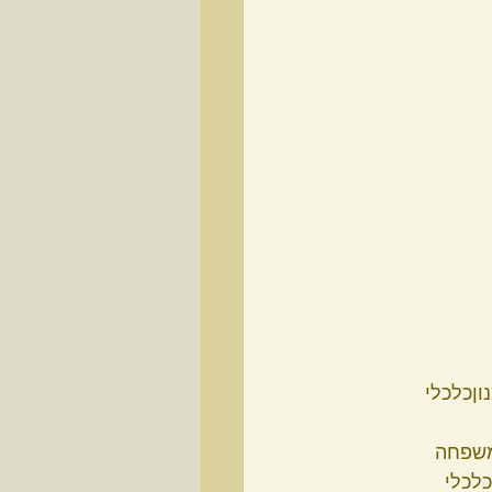
וןכלכלי
משפחה
כלכלי